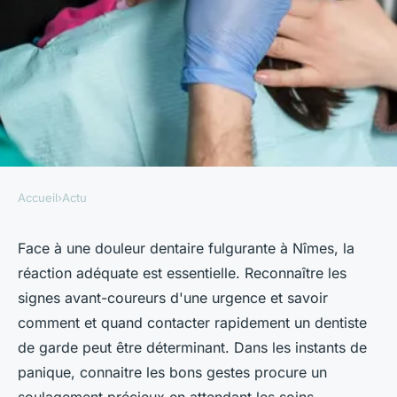
Accueil
›
Actu
ACTU
Urgence dentaire à nîmes :
Face à une douleur dentaire fulgurante à Nîmes, la
réaction adéquate est essentielle. Reconnaître les
que devez-vous faire en
signes avant-coureurs d'une urgence et savoir
premier ?
comment et quand contacter rapidement un dentiste
de garde peut être déterminant. Dans les instants de
Louise
•
23 avril 2024
•
3 min de lecture
panique, connaitre les bons gestes procure un