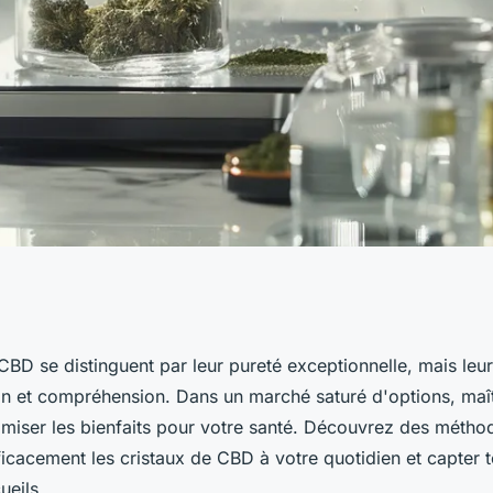
omment les utiliser
CBD se distinguent par leur pureté exceptionnelle, mais leur 
on et compréhension. Dans un marché saturé d'options, maît
imiser les bienfaits pour votre santé. Découvrez des métho
ficacement les cristaux de CBD à votre quotidien et capter t
ueils.