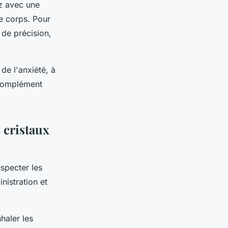
z avec une
re corps. Pour
 de précision,
de l'anxiété, à
n complément
 cristaux
especter les
nistration et
haler les