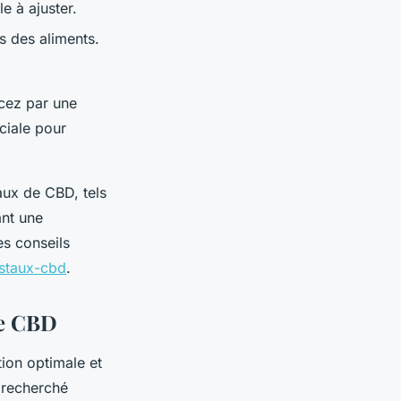
e à ajuster.
s des aliments.
ncez par une
ciale pour
aux de CBD, tels
ant une
es conseils
staux-cbd
.
de CBD
tion optimale et
t recherché