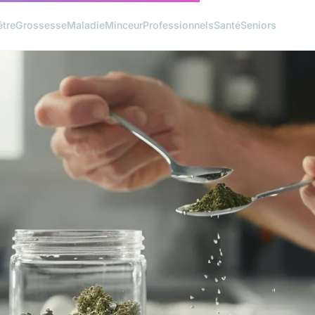
être
Grossesse
Maladie
Minceur
Professionnels
Santé
Seniors