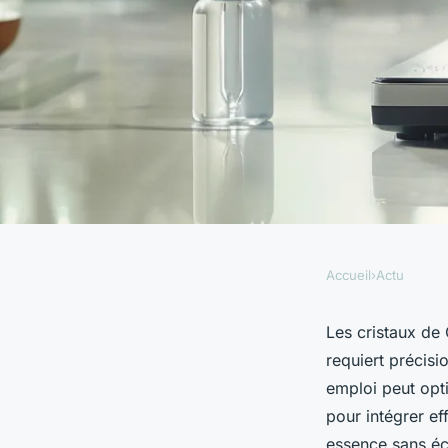
Accueil
›
Actu
ACTU
Cristaux de CBD : c
Les cristaux de 
requiert précisi
correctement ?
emploi peut opt
pour intégrer ef
essence sans éc