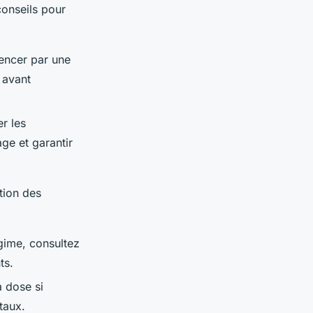
conseils pour
mencer par une
 avant
r les
ge et garantir
ation des
égime, consultez
ts.
a dose si
taux.