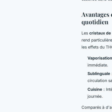
Louise
•
31 mai 2024
•
3 min de lecture
Avantages 
quotidien
Les
cristaux d
rend particuliè
les effets du TH
Vaporisatio
immédiate.
Sublinguale
circulation s
Cuisine
: Int
journée.
Comparés à d'au