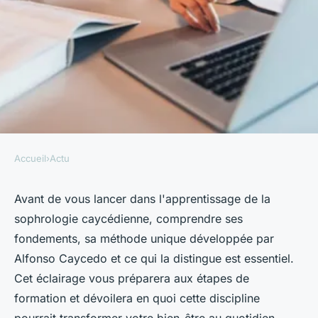
Accueil
›
Actu
ACTU
Sophrologie caycedienne : ce
Avant de vous lancer dans l'apprentissage de la
sophrologie caycédienne, comprendre ses
qu'il faut retenir avant de vous
fondements, sa méthode unique développée par
inscrire à une formation
Alfonso Caycedo et ce qui la distingue est essentiel.
Cet éclairage vous préparera aux étapes de
Louise
•
5 mai 2024
•
3 min de lecture
formation et dévoilera en quoi cette discipline