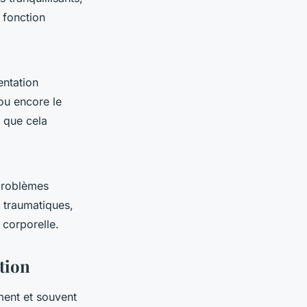
 fonction
entation
ou encore le
 que cela
problèmes
s traumatiques,
e corporelle.
tion
ment et souvent