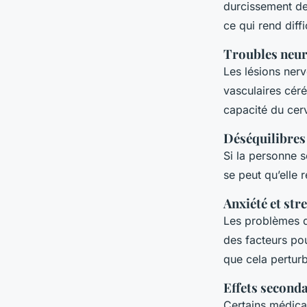
durcissement des
ce qui rend diff
Troubles neu
Les lésions ner
vasculaires céré
capacité du cer
Déséquilibre
Si la personne 
se peut qu’elle
Anxiété et str
Les problèmes de
des facteurs pou
que cela perturb
Effets second
Certains médicam