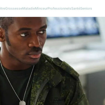
être
Grossesse
Maladie
Minceur
Professionnels
Santé
Seniors