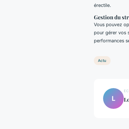
érectile.
Gestion du str
Vous pouvez opte
pour gérer vos s
performances s
Actu
EC
L
L