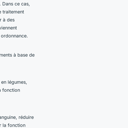
é. Dans ce cas,
e traitement
r à des
viennent
s ordonnance.
éments à base de
e en légumes,
a fonction
anguine, réduire
r la fonction