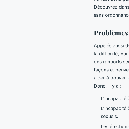
d'érection
Découvrez dans 
sans ordonnanc
Louise
•
21 mai 2024
•
4 min de lecture
Problèmes é
Appelés aussi d
la difficulté, vo
des rapports sex
façons et peuve
aider à trouver
Donc, il y a :
L’incapacité
L’incapacité
sexuels.
Les érections