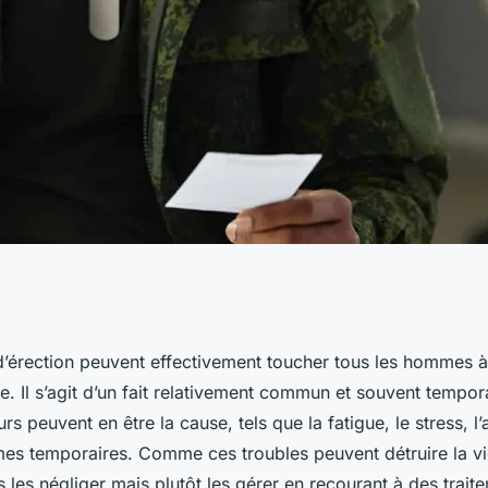
: traitements sans
’érection peuvent effectivement toucher tous les hommes
e. Il s’agit d’un fait relativement commun et souvent tempor
s problèmes
s peuvent en être la cause, tels que la fatigue, le stress, l’
mes temporaires. Comme ces troubles peuvent détruire la vie
 les négliger mais plutôt les gérer en recourant à des trait