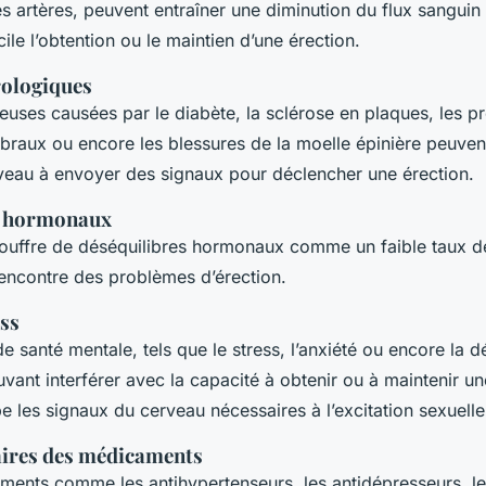
 artères, peuvent entraîner une diminution du flux sanguin 
icile l’obtention ou le maintien d’une érection.
rologiques
veuses causées par le diabète, la sclérose en plaques, les 
braux ou encore les blessures de la moelle épinière peuvent
veau à envoyer des signaux pour déclencher une érection.
s hormonaux
souffre de déséquilibres hormonaux comme un faible taux de 
 rencontre des problèmes d’érection.
ess
 santé mentale, tels que le stress, l’anxiété ou encore la d
vant interférer avec la capacité à obtenir ou à maintenir un
e les signaux du cerveau nécessaires à l’excitation sexuell
aires des médicaments
ents comme les antihypertenseurs, les antidépresseurs, les 