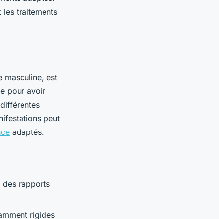
 les traitements
e masculine, est
nte pour avoir
différentes
ifestations peut
nce
adaptés.
r des rapports
isamment rigides