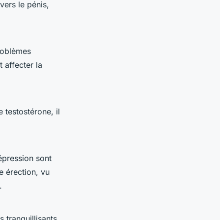
vers le pénis,
problèmes
 affecter la
testostérone, il
épression sont
e érection, vu
e.
tranquillisants,