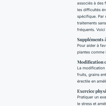
associés à des f
les difficultés 
spécifique. Par 
traitements san
fréquents. Voic
Suppléments à
Pour aider à fa
plantes comme le
Modification 
La modification 
fruits, grains e
érectile en amél
Exercice phys
Pratiquer un exe
le stress et amé