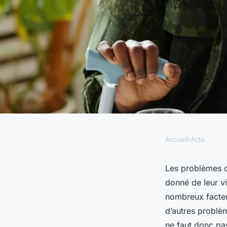
Accueil
›
Actu
ACTU
Rétablir l'équilibre 
Les problèmes d
donné de leur vi
ordonnance pour le
nombreux facteur
d’autres problè
ne faut donc pas