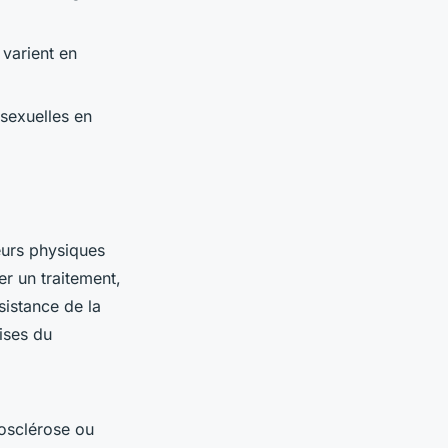
 varient en
 sexuelles en
eurs physiques
r un traitement,
sistance de la
cises du
:
rosclérose ou