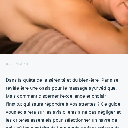
Accueil
›
Actu
ACTU
Comment trouver un bon
Dans la quête de la sérénité et du bien-être, Paris se
révèle être une oasis pour le massage ayurvédique.
massage ayurvédique à Paris ?
Mais comment discerner l’excellence et choisir
l’institut qui saura répondre à vos attentes ? Ce guide
Louise
•
27 mai 2024
•
3 min de lecture
vous éclairera sur les avis clients à ne pas négliger et
les critères essentiels pour sélectionner un havre de