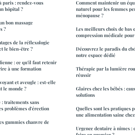
 paris : rendez-vous
Comment maintenir un équ
n hôpital ?
naturel pour les femmes pe
ménopause ?
un bon massage
s ?
Les meilleurs choix de bas e
compression médicale pour 
tages de la réflexologie
et le bien-être ?
Découvrez le paradis du cb
notre espace dédié
enne : ce qu'il faut retenir
rire à une formation
Thérapie par la lumière rou
réussir
oyant et aveugle : est-elle
ut le monde ?
Glaires chez les bébés : ca
solutions
e : traitements sans
es problèmes d'érection
Quelles sont les pratiques
une alimentation saine chez 
res gummies chanvre de
Urgence dentaire à nîmes :
faire en premier ?