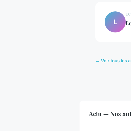
EC
L
L
← Voir tous les a
Actu — Nos aut