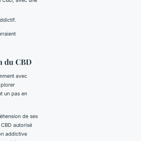
au CBD, avec une
dictif.
rraient
ion du CBD
amment avec
xplorer
t un pas en
réhension de ses
e CBD autorisé
on addictive