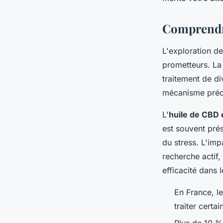
Louise
•
6 mai 2024
•
3 min de lecture
Comprendre
L'exploration d
prometteurs. La
traitement de di
mécanisme préci
L'
huile de CBD 
est souvent pré
du stress. L'im
recherche actif
efficacité dans 
En France, l
traiter certa