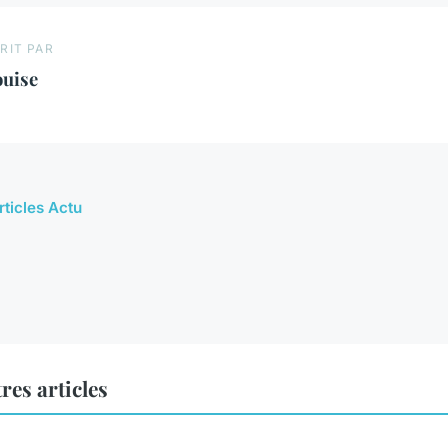
RIT PAR
ouise
rticles Actu
res articles