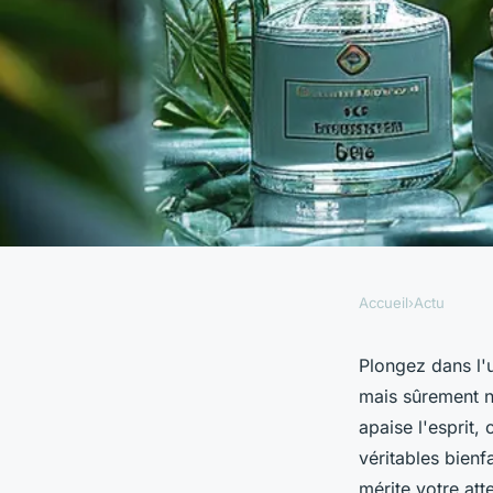
Accueil
›
Actu
ACTU
Découverte : comme
Plongez dans l'
mais sûrement 
transforme le bien-
apaise l'esprit, 
véritables bienf
mérite votre att