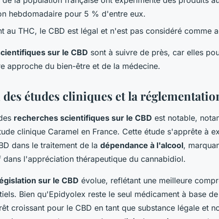
 de la population française ont expérimenté des produits 
n hebdomadaire pour 5 % d'entre eux.
t au THC, le CBD est légal et n'est pas considéré comme ad
cientifiques sur le CBD
sont à suivre de près, car elles pou
re approche du bien-être et de la médecine.
n des études cliniques et la réglementat
 des
recherches scientifiques sur le CBD
est notable, not
l'étude clinique Caramel en France. Cette étude s'apprête à e
CBD dans le traitement de la
dépendance à l'alcool
, marquan
if dans l'appréciation thérapeutique du cannabidiol.
législation sur le CBD
évolue, reflétant une meilleure comp
tiels. Bien qu'Epidyolex reste le seul médicament à base d
érêt croissant pour le CBD en tant que substance légale et n