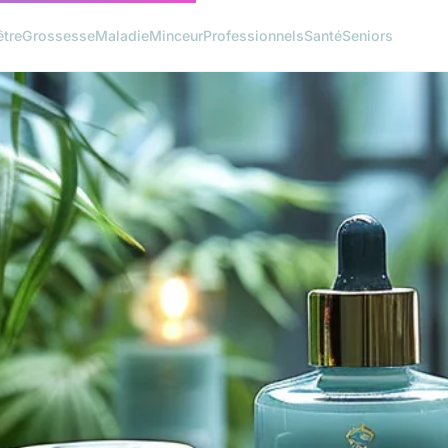
être
Grossesse
Maladie
Minceur
Professionnels
Santé
Seniors