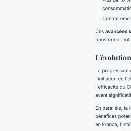
Plus de 10 %
consommatio
Contrairemen
Ces
avancées s
transformer not
L'évolutio
La progression
l'initiation de 
l'efficacité du 
avant significat
En parallèle, la
bénéfices poten
en France, l'int