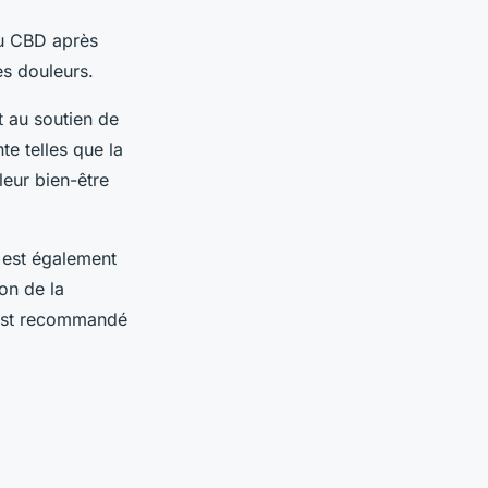
u CBD après
es douleurs.
et au soutien de
te telles que la
leur bien-être
, est également
on de la
l est recommandé