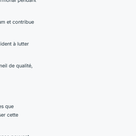
hormonal pendant
ium et contribue
dent à lutter
eil de qualité,
es que
er cette