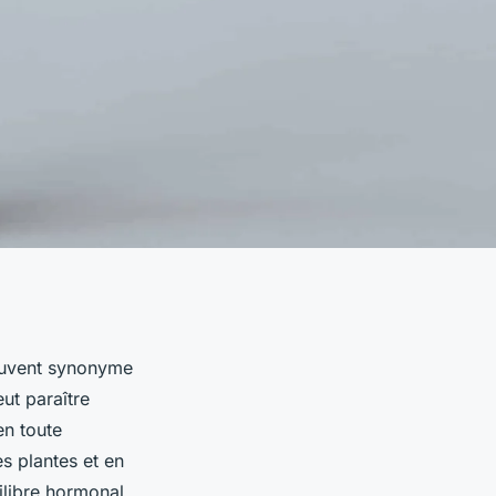
ouvent synonyme
ut paraître
en toute
s plantes et en
ilibre hormonal