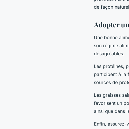
pendant la ménopau
de façon naturel
Louise
•
29 février 2024
•
6 min de lecture
Adopter un
Une bonne alime
son régime alime
désagréables.
Les protéines, p
participent à la
sources de prot
Les graisses sai
favorisent un po
ainsi que dans l
Enfin, assurez-