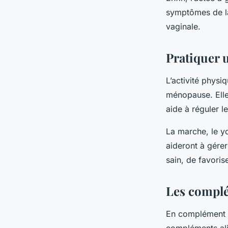
symptômes de la
vaginale.
Pratiquer u
L’activité physi
ménopause. Elle
aide à réguler l
La marche, le yo
aideront à gére
sain, de favoris
Les complé
En complément d’