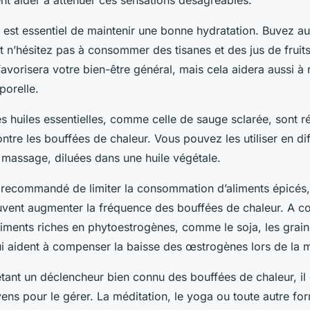
nt aider à atténuer ces sensations désagréables.
 est essentiel de maintenir une bonne hydratation. Buvez au 
et n’hésitez pas à consommer des tisanes et des jus de fruits
avorisera votre bien-être général, mais cela aidera aussi à 
porelle.
es huiles essentielles, comme celle de sauge sclarée, sont 
contre les bouffées de chaleur. Vous pouvez les utiliser en di
 massage, diluées dans une huile végétale.
t recommandé de limiter la consommation d’aliments épicés,
euvent augmenter la fréquence des bouffées de chaleur. A co
aliments riches en phytoestrogènes, comme le soja, les grain
qui aident à compenser la baisse des œstrogènes lors de la
 étant un déclencheur bien connu des bouffées de chaleur, il
ens pour le gérer. La méditation, le yoga ou toute autre fo