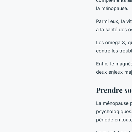
compléments ali
la ménopause.
Parmi eux, la vi
à la santé des o
Les oméga 3, qua
contre les troub
Enfin, le magnés
deux enjeux ma
Prendre so
La ménopause pe
psychologiques. 
période en toute