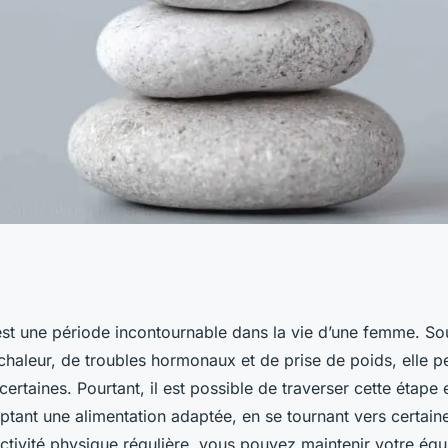
un équilibre
t une période incontournable dans la vie d’une femme. S
haleur, de troubles hormonaux et de prise de poids, elle pe
our les femmes
certaines. Pourtant, il est possible de traverser cette étape 
ptant une alimentation adaptée, en se tournant vers certaine
ctivité physique régulière, vous pouvez maintenir votre équ