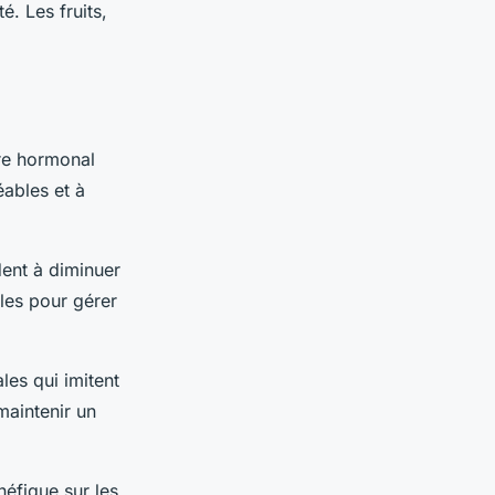
é. Les fruits,
bre hormonal
ables et à
dent à diminuer
les pour gérer
les qui imitent
maintenir un
éfique sur les