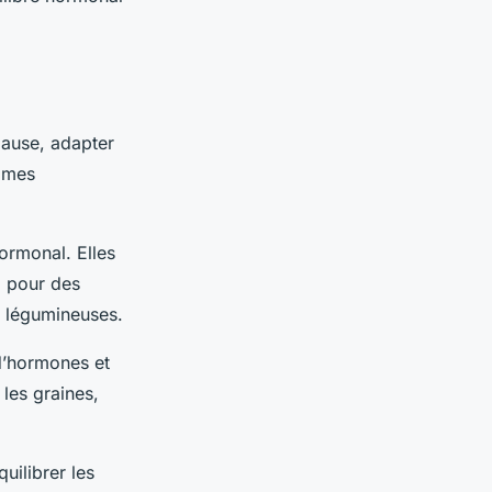
pause, adapter
tômes
ormonal. Elles
z pour des
s légumineuses.
 d’hormones et
 les graines,
uilibrer les