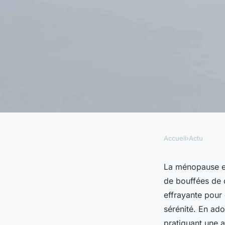
Accueil
›
Actu
ACTU
Comment maintenir 
La ménopause es
de bouffées de c
hormonal naturel p
effrayante pour 
sérénité. En ado
pratiquant une a