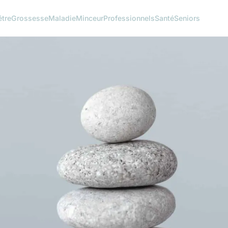
être
Grossesse
Maladie
Minceur
Professionnels
Santé
Seniors