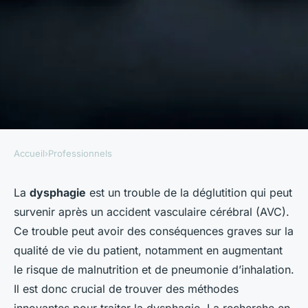
Accueil
›
Professionnels
PROFESSIONNELS
Quelles sont les approches
La
dysphagie
est un trouble de la déglutition qui peut
survenir après un accident vasculaire cérébral (AVC).
innovantes pour le traitement
Ce trouble peut avoir des conséquences graves sur la
de la dysphagie post-AVC ?
qualité de vie du patient, notamment en augmentant
le risque de malnutrition et de pneumonie d’inhalation.
Baptiste
•
29 février 2024
•
6 min de lecture
Il est donc crucial de trouver des méthodes