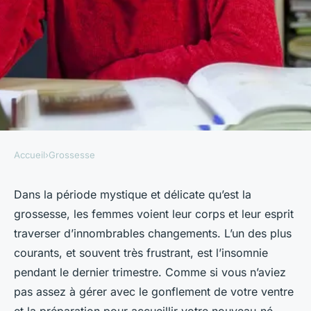
Accueil
›
Grossesse
GROSSESSE
Comment gérer les troubles
Dans la période mystique et délicate qu’est la
grossesse, les femmes voient leur corps et leur esprit
du sommeil au cours du
traverser d’innombrables changements. L’un des plus
troisième trimestre ?
courants, et souvent très frustrant, est l’insomnie
pendant le dernier trimestre. Comme si vous n’aviez
Lucas
•
29 février 2024
•
6 min de lecture
pas assez à gérer avec le gonflement de votre ventre